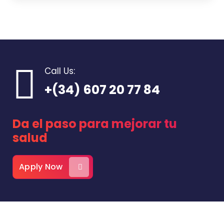
Call Us:
+(34) 607 20 77 84
Da el paso para mejorar tu
salud
Apply Now