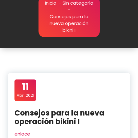
Inicio
-
Sin categoría
-
Consejos para la
nueva operación
bikini I
11
Abr, 2021
Consejos para la nueva
operación bikini I
enlace