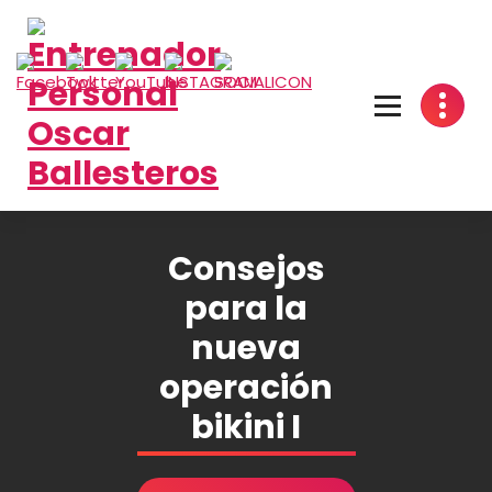
Saltar
al
contenido
Consejos
para la
nueva
operación
bikini I