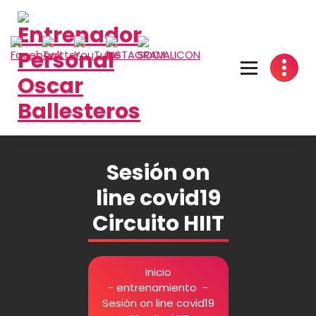
Saltar
al
contenido
Sesión on
line covid19
Circuito HIIT
Inicio
-
entrenamiento
-
Sesión on line covid19