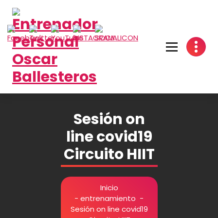
Saltar
al
contenido
Sesión on
line covid19
Circuito HIIT
Inicio
-
entrenamiento
-
Sesión on line covid19