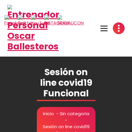
Saltar
al
contenido
Sesión on
line covid19
Funcional
Inicio
-
Sin categoría
-
Sesión on line covid19