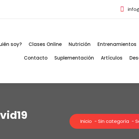
info
uién soy?
Clases Online
Nutrición
Entrenamientos
Contacto
Suplementación
Artículos
Des
ovid19
Inicio
-
Sin categoría
-
S