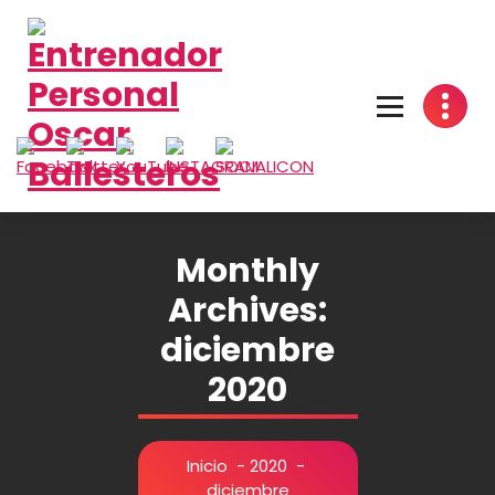
Saltar
al
contenido
Monthly
Archives:
diciembre
2020
Inicio
-
2020
-
diciembre