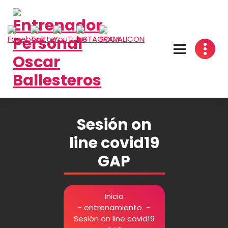
Saltar
al
contenido
Sesión on
line covid19
GAP
Inicio
-
entrenamiento
-
Sesión on line covid19