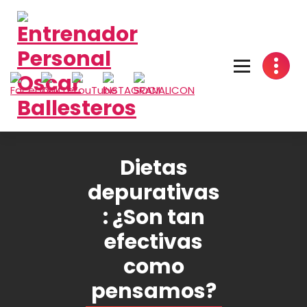
Saltar
al
contenido
Dietas
depurativas
: ¿Son tan
efectivas
como
pensamos?